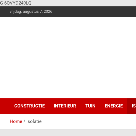
G-6QVYD249LQ
vrijdag, augustus 7, 2026
Vier
Balken
Klus en
woonstijlen
magazine voor de
stoere doe-het-
zelver!
CONSTRUCTIE
INTERIEUR
TUIN
ENERGIE
I
Home
Isolatie