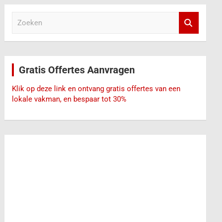
Z
o
e
k
e
Gratis Offertes Aanvragen
n
Klik op deze link en ontvang gratis offertes van een
lokale vakman, en bespaar tot 30%