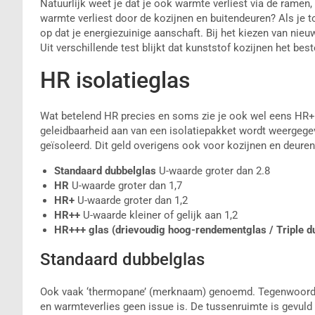
Natuurlijk weet je dat je ook warmte verliest via de ramen
warmte verliest door de kozijnen en buitendeuren? Als je t
op dat je energiezuinige aanschaft. Bij het kiezen van nie
Uit verschillende test blijkt dat kunststof kozijnen het best
HR isolatieglas
Wat betelend HR precies en soms zie je ook wel eens HR+
geleidbaarheid aan van een isolatiepakket wordt weergege
geïsoleerd. Dit geld overigens ook voor kozijnen en deuren
Standaard dubbelglas
U-waarde groter dan 2.8
HR
U-waarde groter dan 1,7
HR+
U-waarde groter dan 1,2
HR++
U-waarde kleiner of gelijk aan 1,2
HR+++ glas (drievoudig hoog-rendementglas / Triple d
Standaard dubbelglas
Ook vaak ‘thermopane’ (merknaam) genoemd. Tegenwoordig
en warmteverlies geen issue is. De tussenruimte is gevuld 