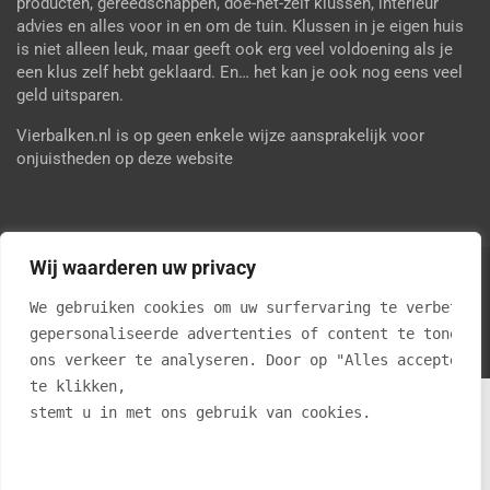
producten, gereedschappen, doe-het-zelf klussen, interieur
advies en alles voor in en om de tuin. Klussen in je eigen huis
is niet alleen leuk, maar geeft ook erg veel voldoening als je
een klus zelf hebt geklaard. En… het kan je ook nog eens veel
geld uitsparen.
Vierbalken.nl is op geen enkele wijze aansprakelijk voor
onjuistheden op deze website
Wij waarderen uw privacy
Copyright © 2026
Vier Balken
Privacy Policy
We gebruiken cookies om uw surfervaring te verbetere
Thema door:
Theme Horse
gepersonaliseerde advertenties of content te tonen e
Met trots aangedreven door:
WordPress
ons verkeer te analyseren. Door op "Alles accepteren
te klikken, 
C7CF05518FA52FED1F267F82F236A57F
stemt u in met ons gebruik van cookies.