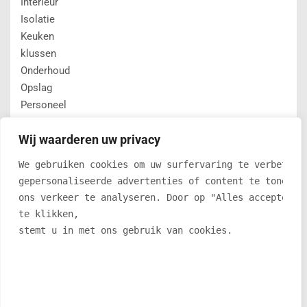
Interieur
Isolatie
Keuken
klussen
Onderhoud
Opslag
Personeel
Producten
Wij waarderen uw privacy
Ramen en deuren
Renovatie
We gebruiken cookies om uw surfervaring te verbetere
Sanitair
gepersonaliseerde advertenties of content te tonen e
Slaapkamer
ons verkeer te analyseren. Door op "Alles accepteren
Tips
te klikken, 
Transport
stemt u in met ons gebruik van cookies.
Trends & Tips
Tuin
Uncategorized
Veiligheid