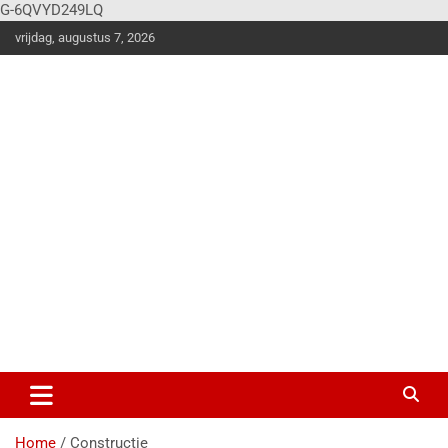
G-6QVYD249LQ
vrijdag, augustus 7, 2026
Vier
Balk
en
Klus en
woonstijle
n
magazine
voor de
stoere
doe-het-
zelver!
Home
Constructie