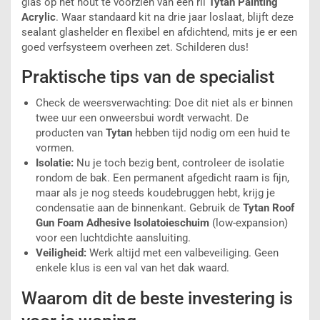
glas op het hout te voorzien van een ril
Tytan Painting
Acrylic
. Waar standaard kit na drie jaar loslaat, blijft deze
sealant glashelder en flexibel en afdichtend, mits je er een
goed verfsysteem overheen zet. Schilderen dus!
Praktische tips van de specialist
Check de weersverwachting:
Doe dit niet als er binnen
twee uur een onweersbui wordt verwacht. De
producten van
Tytan
hebben tijd nodig om een huid te
vormen.
Isolatie:
Nu je toch bezig bent, controleer de isolatie
rondom de bak. Een permanent afgedicht raam is fijn,
maar als je nog steeds koudebruggen hebt, krijg je
condensatie aan de binnenkant. Gebruik de
Tytan Roof
Gun Foam Adhesive Isolatoieschuim
(low-expansion)
voor een luchtdichte aansluiting.
Veiligheid:
Werk altijd met een valbeveiliging. Geen
enkele klus is een val van het dak waard.
Waarom dit de beste investering is