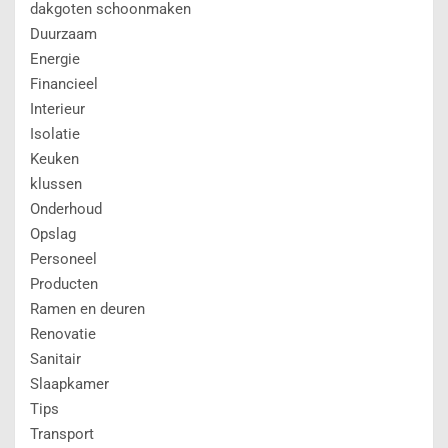
Verlichting
Vloeren
winter
Opleiders & Informatie
Raamdecoratie op Maat
Vereniging Eigen Huis
Bouwopleiders
Bouwopleidingen
ROC Opleidingen
Deltion College