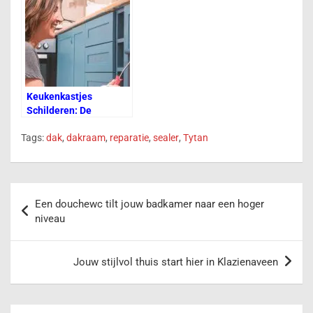
o
p
n
n
m
e
o
p
g
Tr
k
er
a
n
Keukenkastjes
sl
Schilderen: De
at
Goedkoopste Keuken
Tags:
dak
,
dakraam
,
reparatie
,
sealer
,
Tytan
Make-over
e
Een douchewc tilt jouw badkamer naar een hoger
niveau
Jouw stijlvol thuis start hier in Klazienaveen