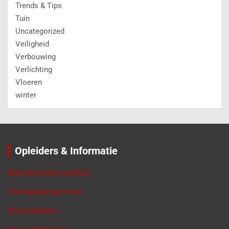
Adverteren
Stuur een email
OVER ONS
VierBalken.nl geeft informatie en tips over materialen,
producten, gereedschappen, doe-het-zelf klussen, interieur
advies en alles voor in en om de tuin. Klussen in je eigen huis
is niet alleen leuk, maar geeft ook erg veel voldoening als je
een klus zelf hebt geklaard. En… het kan je ook nog eens veel
geld uitsparen.
Vierbalken.nl is op geen enkele wijze aansprakelijk voor
onjuistheden op deze website