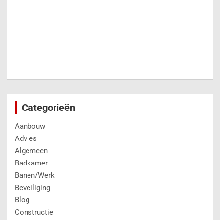
Isolatie
Keuken
klussen
Onderhoud
Opslag
Personeel
Producten
Ramen en deuren
Renovatie
Sanitair
Slaapkamer
Tips
Transport
Trends & Tips
Tuin
Uncategorized
Veiligheid
Verbouwing