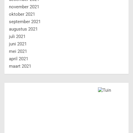
Categorieën
Aanbouw
Advies
Algemeen
Badkamer
Banen/Werk
Beveiliging
Blog
Constructie
dakgoten schoonmaken
Duurzaam
Energie
Financieel
Interieur