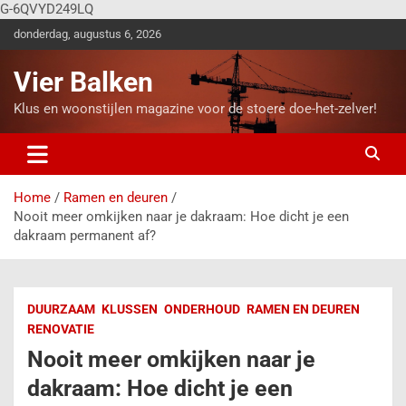
G-6QVYD249LQ
donderdag, augustus 6, 2026
Vier Balken
Klus en woonstijlen magazine voor de stoere doe-het-zelver!
Home
Ramen en deuren
Nooit meer omkijken naar je dakraam: Hoe dicht je een
dakraam permanent af?
DUURZAAM
KLUSSEN
ONDERHOUD
RAMEN EN DEUREN
RENOVATIE
Nooit meer omkijken naar je
dakraam: Hoe dicht je een