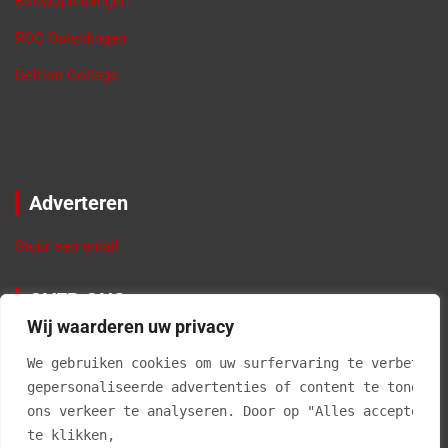
Copyright © 2026
Vier Balken
Privacy Policy
Thema door:
Theme Horse
Met trots aangedreven door:
WordPress
C7CF05518FA52FED1F267F82F236A57F
Wij waarderen uw privacy
We gebruiken cookies om uw surfervaring te verbetere
gepersonaliseerde advertenties of content te tonen e
ons verkeer te analyseren. Door op "Alles accepteren
te klikken, 