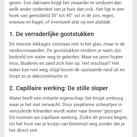
geven. Een dakraam krijgt het zwaarder te verduren dan
welk ander onderdeel van je huis dan ook. Het ligt in een
hoek van gemiddeld 35° tot 45° vol in de zon, regen,
sneeuw en hagel, of eventueel plat op een platdak.
1. De verraderlijke gootstukken
De meeste lekkages ontstaan niet in het glas, maar in de
randvoorwaarden. De gootstukken rondom je raam zijn
bedoeld om water weg te geleiden. Maar na jaren hopen
mos, bladeren en zand zich hier op. Het resultaat? Het
water kan niet weg, stijgt boven de opstaande rand uit en
loopt zo je dakconstructie in.
2. Capillaire werking: De stille sloper
Water heeft een irritante eigenschap: het kruipt omhoog
waar je het niet verwacht. Door piepkleine scheurtjes in
verouderde kitranden wordt water naar binnen ‘gezogen’.
Dit noemen we capillaire werking. Zodra dit proces begint,
rot het hout van je kozijn van binnenuit weg zonder dat je
het direct ziet.