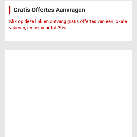
e
Gratis Offertes Aanvragen
n
Klik op deze link en ontvang gratis offertes van een lokale
vakman, en bespaar tot 30%
Recente berichten
Wat maakt EPDM-dakbedekking een duurzame oplossing
voor jouw dak?
De voordelen van een lichtstraat
Zelf een Carport Bouwen: De Ultieme Gids voor een Droge
Auto