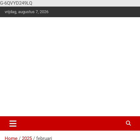
G-6QVYD249LQ
vrijdag, augustus 7, 2026
Vier
Balk
en
Klus en
woonstijle
n
magazine
voor de
stoere
doe-het-
zelver!
Home
2025
februari