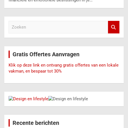
Z
o
e
k
e
Gratis Offertes Aanvragen
n
Klik op deze link en ontvang gratis offertes van een lokale
vakman, en bespaar tot 30%
Recente berichten