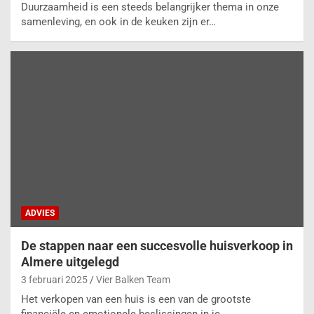
Duurzaamheid is een steeds belangrijker thema in onze
samenleving, en ook in de keuken zijn er…
ADVIES
De stappen naar een succesvolle huisverkoop in
Almere uitgelegd
3 februari 2025
Vier Balken Team
Het verkopen van een huis is een van de grootste
financiële en emotionele beslissingen in je…