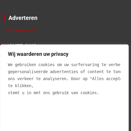
Adverteren
Stuur een email
OVER ONS
Wij waarderen uw privacy
VierBalken.nl geeft informatie en tips over materialen,
producten, gereedschappen, doe-het-zelf klussen, interieur
We gebruiken cookies om uw surfervaring te verbetere
advies en alles voor in en om de tuin. Klussen in je eigen huis
gepersonaliseerde advertenties of content te tonen e
is niet alleen leuk, maar geeft ook erg veel voldoening als je
ons verkeer te analyseren. Door op "Alles accepteren
een klus zelf hebt geklaard. En… het kan je ook nog eens veel
te klikken, 
geld uitsparen.
stemt u in met ons gebruik van cookies.
Vierbalken.nl is op geen enkele wijze aansprakelijk voor
onjuistheden op deze website