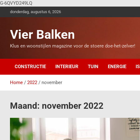
G-6QVYD249LQ
donderdag, augustus 6, 2026
Vier Balken
Klus en woonstijlen magazine voor de stoere doe-het-zelver!
CONSTRUCTIE
INTERIEUR
TUIN
ENERGIE
I
Home
2022
november
Maand:
november 2022