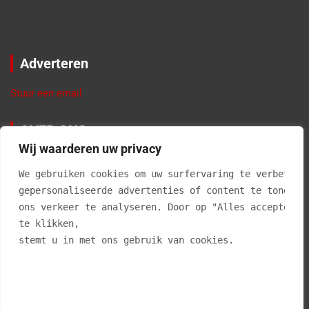
Adverteren
Stuur een email
OVER ONS
Wij waarderen uw privacy
VierBalken.nl geeft informatie en tips over materialen,
producten, gereedschappen, doe-het-zelf klussen, interieur
We gebruiken cookies om uw surfervaring te verbetere
advies en alles voor in en om de tuin. Klussen in je eigen huis
gepersonaliseerde advertenties of content te tonen e
is niet alleen leuk, maar geeft ook erg veel voldoening als je
ons verkeer te analyseren. Door op "Alles accepteren
een klus zelf hebt geklaard. En… het kan je ook nog eens veel
te klikken, 
geld uitsparen.
stemt u in met ons gebruik van cookies.
Vierbalken.nl is op geen enkele wijze aansprakelijk voor
onjuistheden op deze website