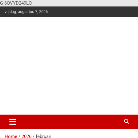
G-6QVYD249LQ
vrijdag, augustus 7, 2026
Vier
Balk
en
Klus en
woonstijle
n
magazine
voor de
stoere
doe-het-
zelver!
Home
2026
februari