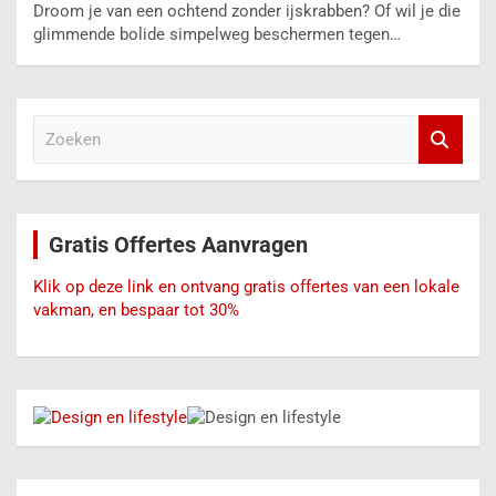
Droom je van een ochtend zonder ijskrabben? Of wil je die
glimmende bolide simpelweg beschermen tegen…
Z
o
e
k
e
Gratis Offertes Aanvragen
n
Klik op deze link en ontvang gratis offertes van een lokale
vakman, en bespaar tot 30%