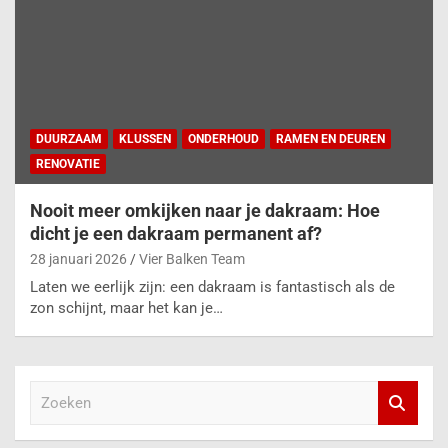
DUURZAAM
KLUSSEN
ONDERHOUD
RAMEN EN DEUREN
RENOVATIE
Nooit meer omkijken naar je dakraam: Hoe
dicht je een dakraam permanent af?
28 januari 2026
Vier Balken Team
Laten we eerlijk zijn: een dakraam is fantastisch als de
zon schijnt, maar het kan je…
Z
o
e