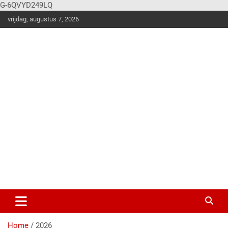
G-6QVYD249LQ
vrijdag, augustus 7, 2026
Vier
Balk
en
Klus en
woonstijle
n
magazine
voor de
stoere
doe-het-
zelver!
Home
2026