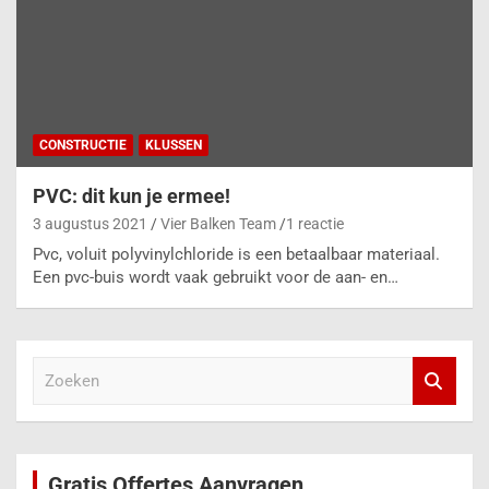
CONSTRUCTIE
KLUSSEN
PVC: dit kun je ermee!
3 augustus 2021
Vier Balken Team
1 reactie
Pvc, voluit polyvinylchloride is een betaalbaar materiaal.
Een pvc-buis wordt vaak gebruikt voor de aan- en…
Z
o
e
k
e
Gratis Offertes Aanvragen
n