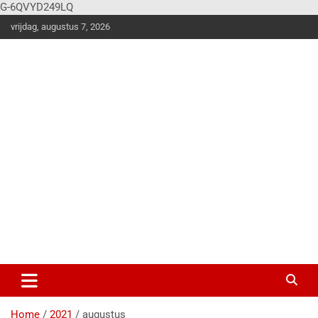
G-6QVYD249LQ
vrijdag, augustus 7, 2026
Vier
Balk
en
Klus en
woonstijle
n
magazine
voor de
stoere
doe-het-
zelver!
Home
2021
augustus