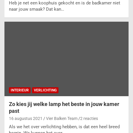
Heb je net een koophuis gekocht en is de badkamer niet
naar jouw smaak? Dat kan…
INTERIEUR
VERLICHTING
Zo kies jij welke lamp het beste in jouw kamer
past
16 augustus 2021
Vier Balken Team
2 reacties
Als we het over verlichting hebben, is dat een heel breed
begrip. We kunnen het over…