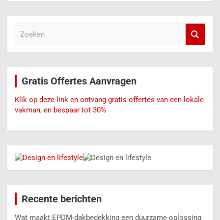
Z
o
e
k
e
Gratis Offertes Aanvragen
n
Klik op deze link en ontvang gratis offertes van een lokale
vakman, en bespaar tot 30%
Recente berichten
Wat maakt EPDM-dakbedekking een duurzame oplossing