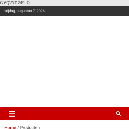
G-6QVYD249LQ
vrijdag, augustus 7, 2026
Vier
Balk
en
Klus en
woonstijle
n
magazine
voor de
stoere
doe-het-
zelver!
Home
Producten