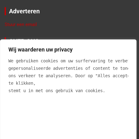
Adverteren
Stuur een email
OVER ONS
Wij waarderen uw privacy
VierBalken.nl geeft informatie en tips over materialen,
We gebruiken cookies om uw surfervaring te verbetere
producten, gereedschappen, doe-het-zelf klussen, interieur
advies en alles voor in en om de tuin. Klussen in je eigen huis
gepersonaliseerde advertenties of content te tonen e
is niet alleen leuk, maar geeft ook erg veel voldoening als je
ons verkeer te analyseren. Door op "Alles accepteren
een klus zelf hebt geklaard. En… het kan je ook nog eens veel
te klikken, 
geld uitsparen.
stemt u in met ons gebruik van cookies.
Vierbalken.nl is op geen enkele wijze aansprakelijk voor
onjuistheden op deze website