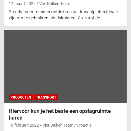
14 maart 2022
Vier Balken Team
Steeds meer mensen ontdekken dat kanaalplaten ideaal
zijn om te gebruiken als dakplaten. Zo zorgt de…
PRODUCTEN
TRANSPORT
Hiervoor kun je het beste een opslagruimte
huren
16 februari 2022
Vier Balken Team
1 reactie