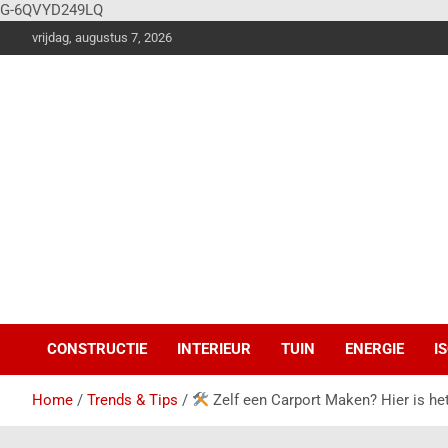
G-6QVYD249LQ
vrijdag, augustus 7, 2026
Vier
Balken
Klus en
woonstijlen
magazine voor de
stoere doe-het-
zelver!
CONSTRUCTIE
INTERIEUR
TUIN
ENERGIE
I
Home
Trends & Tips
Zelf een Carport Maken? Hier is h