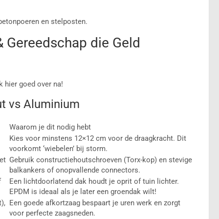
 betonpoeren en stelposten.
 & Gereedschap die Geld
k hier goed over na!
t vs Aluminium
Waarom je dit nodig hebt
Kies voor minstens 12×12 cm voor de draagkracht. Dit
voorkomt ‘wiebelen’ bij storm.
et
Gebruik constructiehoutschroeven (Torx-kop) en stevige
balkankers of onopvallende connectors.
f
Een lichtdoorlatend dak houdt je oprit of tuin lichter.
EPDM is ideaal als je later een groendak wilt!
),
Een goede afkortzaag bespaart je uren werk en zorgt
voor perfecte zaagsneden.