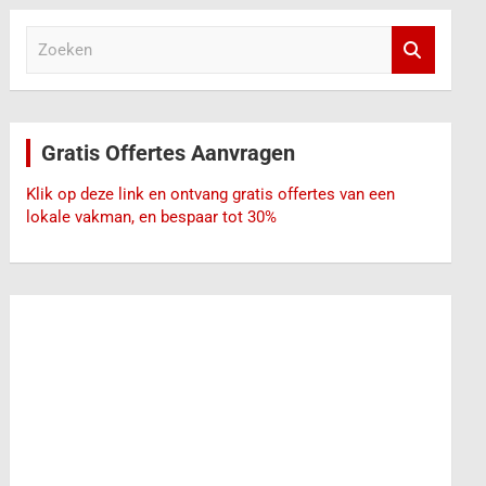
Z
o
e
k
e
Gratis Offertes Aanvragen
n
Klik op deze link en ontvang gratis offertes van een
lokale vakman, en bespaar tot 30%