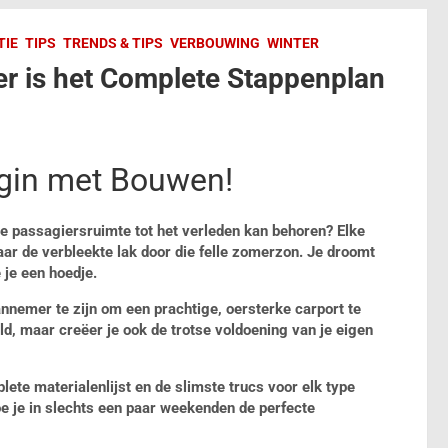
TIE
TIPS
TRENDS & TIPS
VERBOUWING
WINTER
r is het Complete Stappenplan
gin met Bouwen!
ete passagiersruimte tot het verleden kan behoren? Elke
naar de verbleekte lak door die felle zomerzon. Je droomt
 je een hoedje.
annemer te zijn om een prachtige, oersterke carport te
ld, maar creëer je ook de trotse voldoening van je eigen
plete materialenlijst en de slimste trucs voor elk type
oe je in slechts een paar weekenden de perfecte