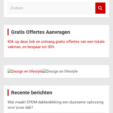
Z
o
e
k
e
Gratis Offertes Aanvragen
n
Klik op deze link en ontvang gratis offertes van een lokale
vakman, en bespaar tot 30%
Recente berichten
Wat maakt EPDM-dakbedekking een duurzame oplossing
voor jouw dak?