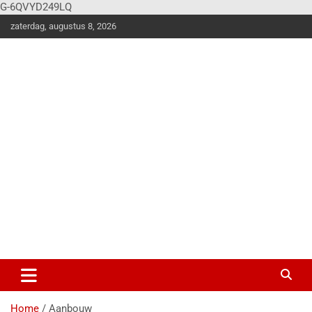
G-6QVYD249LQ
zaterdag, augustus 8, 2026
Vier
Balk
en
Klus en
woonstijle
n
magazine
voor de
stoere
doe-het-
zelver!
Home
Aanbouw