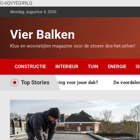
G-6QVYD249LQ
dinsdag, augustus 4, 2026
Vier Balken
Klus en woonstijlen magazine voor de stoere doe-het-zelver!
CONSTRUCTIE
INTERIEUR
TUIN
ENERGIE
I
Top Stories
e oplossing voor jouw dak?
De voordelen van een lichtstra