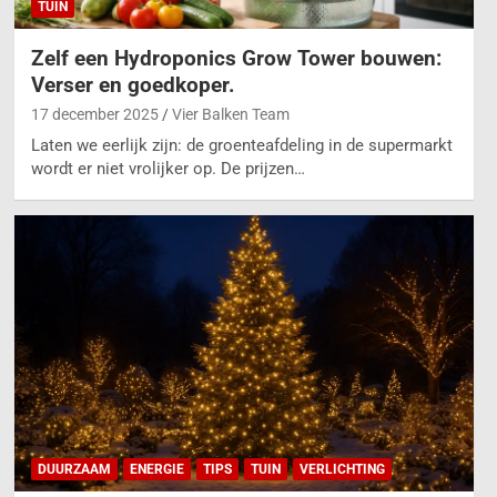
TUIN
Zelf een Hydroponics Grow Tower bouwen:
Verser en goedkoper.
17 december 2025
Vier Balken Team
Laten we eerlijk zijn: de groenteafdeling in de supermarkt
wordt er niet vrolijker op. De prijzen…
DUURZAAM
ENERGIE
TIPS
TUIN
VERLICHTING