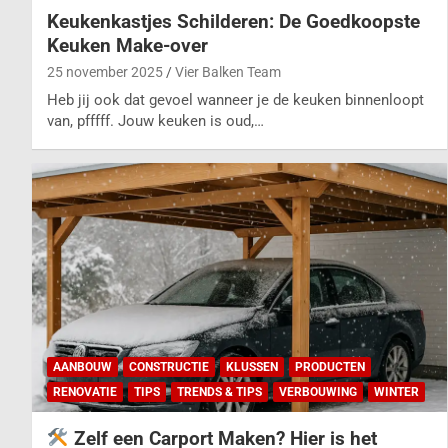
Keukenkastjes Schilderen: De Goedkoopste
Keuken Make-over
25 november 2025
Vier Balken Team
Heb jij ook dat gevoel wanneer je de keuken binnenloopt
van, pfffff. Jouw keuken is oud,…
AANBOUW
CONSTRUCTIE
KLUSSEN
PRODUCTEN
RENOVATIE
TIPS
TRENDS & TIPS
VERBOUWING
WINTER
Zelf een Carport Maken? Hier is het