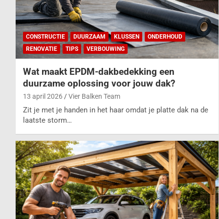
CONSTRUCTIE
DUURZAAM
KLUSSEN
ONDERHOUD
RENOVATIE
TIPS
VERBOUWING
Wat maakt EPDM-dakbedekking een
duurzame oplossing voor jouw dak?
13 april 2026
Vier Balken Team
Zit je met je handen in het haar omdat je platte dak na de
laatste storm…