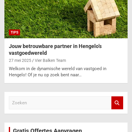
TIPS
Jouw betrouwbare partner in Hengelo’s
vastgoedwereld
27 mei 2025
Vier Balken Team
Welkom in de dynamische wereld van vastgoed in
Hengelo! Of je nu op zoek bent naar…
Z
o
e
k
e
Gratis Offertes Aanvragen
n