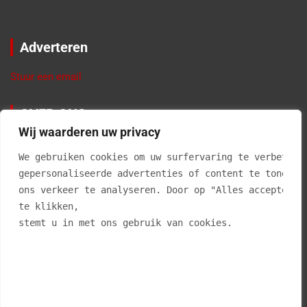
Adverteren
Stuur een email
OVER ONS
Wij waarderen uw privacy
VierBalken.nl geeft informatie en tips over materialen,
producten, gereedschappen, doe-het-zelf klussen, interieur
We gebruiken cookies om uw surfervaring te verbetere
advies en alles voor in en om de tuin. Klussen in je eigen huis
gepersonaliseerde advertenties of content te tonen e
is niet alleen leuk, maar geeft ook erg veel voldoening als je
ons verkeer te analyseren. Door op "Alles accepteren
een klus zelf hebt geklaard. En… het kan je ook nog eens veel
te klikken, 
geld uitsparen.
stemt u in met ons gebruik van cookies.
Vierbalken.nl is op geen enkele wijze aansprakelijk voor
onjuistheden op deze website