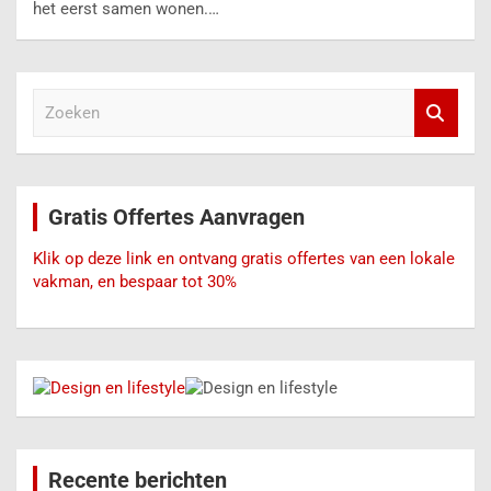
het eerst samen wonen.…
Z
o
e
k
e
Gratis Offertes Aanvragen
n
Klik op deze link en ontvang gratis offertes van een lokale
vakman, en bespaar tot 30%
Recente berichten