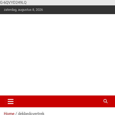
G-6QVYD249LQ
zaterdag, augustus 8, 2026
Vier
Balk
en
Klus en
woonstijle
n
magazine
voor de
stoere
doe-het-
zelver!
Home
dekbedovertrek