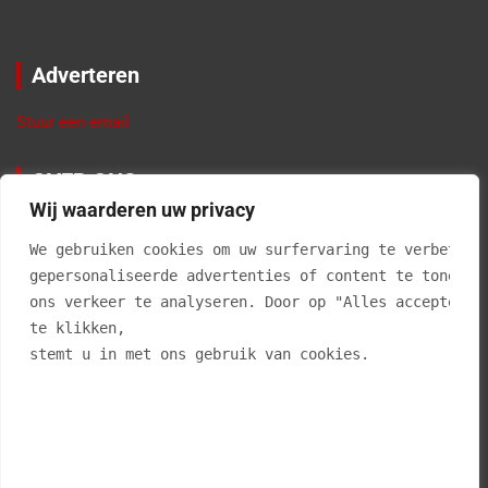
Adverteren
Stuur een email
OVER ONS
Wij waarderen uw privacy
VierBalken.nl geeft informatie en tips over materialen,
producten, gereedschappen, doe-het-zelf klussen, interieur
We gebruiken cookies om uw surfervaring te verbetere
advies en alles voor in en om de tuin. Klussen in je eigen huis
gepersonaliseerde advertenties of content te tonen e
is niet alleen leuk, maar geeft ook erg veel voldoening als je
ons verkeer te analyseren. Door op "Alles accepteren
een klus zelf hebt geklaard. En… het kan je ook nog eens veel
te klikken, 
geld uitsparen.
stemt u in met ons gebruik van cookies.
Vierbalken.nl is op geen enkele wijze aansprakelijk voor
onjuistheden op deze website