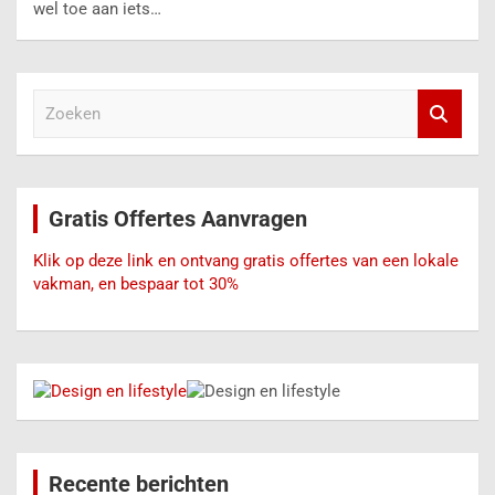
wel toe aan iets…
Z
o
e
k
e
Gratis Offertes Aanvragen
n
Klik op deze link en ontvang gratis offertes van een lokale
vakman, en bespaar tot 30%
Recente berichten