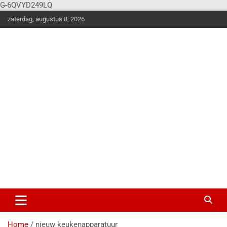
G-6QVYD249LQ
zaterdag, augustus 8, 2026
Vier
Balk
en
Klus en
woonstijle
n
magazine
voor de
stoere
doe-het-
zelver!
Home
nieuw keukenapparatuur