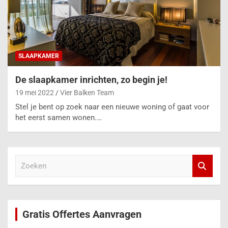
SLAAPKAMER
De slaapkamer inrichten, zo begin je!
19 mei 2022
Vier Balken Team
Stel je bent op zoek naar een nieuwe woning of gaat voor
het eerst samen wonen.…
Z
o
e
k
e
Gratis Offertes Aanvragen
n