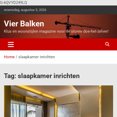
G-6QVYD249LQ
woensdag, augustus 5, 2026
Vier Balken
Klus en woonstijlen magazine voor de stoere doe-het-zelver!
Home
slaapkamer inrichten
Tag:
slaapkamer inrichten