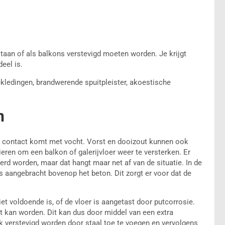
staan of als balkons verstevigd moeten worden. Je krijgt
deel is.
ledingen, brandwerende spuitpleister, akoestische
n
in contact komt met vocht. Vorst en dooizout kunnen ook
eren om een balkon of galerijvloer weer te versterken. Er
rd worden, maar dat hangt maar net af van de situatie. In de
s aangebracht bovenop het beton. Dit zorgt er voor dat de
t voldoende is, of de vloer is aangetast door putcorrosie.
st kan worden. Dit kan dus door middel van een extra
 verstevigd worden door staal toe te voegen en vervolgens