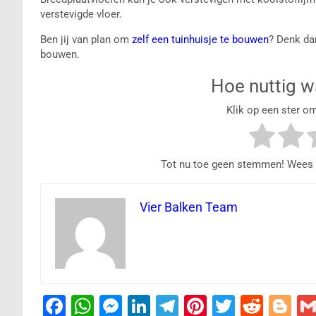
verstevigde vloer.
Ben jij van plan om
zelf een tuinhuisje te bouwen
? Denk da
bouwen.
Hoe nuttig wa
Klik op een ster o
Tot nu toe geen stemmen! Wees de
Vier Balken Team
F
W
M
Li
T
Pi
T
R
Bl