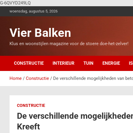
G-6QVYD249LQ
woensdag, augustus 5, 2026
Vier Balken
Klus en woonstijlen magazine voor de stoere doe-het-zelver!
CONSTRUCTIE
INTERIEUR
TUIN
ENERGIE
I
Home
Constructie
De verschillende mogelijkheden van beto
CONSTRUCTIE
De verschillende mogelijkhede
Kreeft