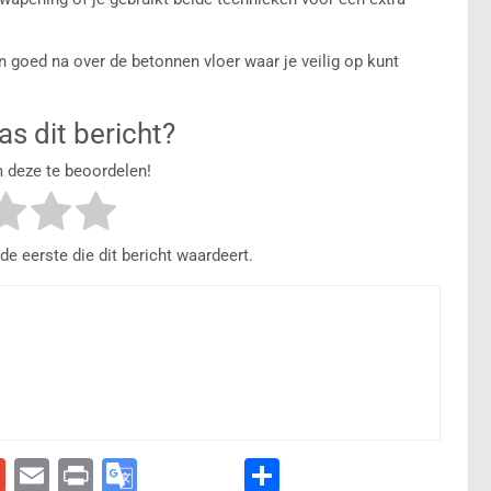
n goed na over de betonnen vloer waar je veilig op kunt
s dit bericht?
m deze te beoordelen!
 eerste die dit bericht waardeert.
G
E
Pr
G
D