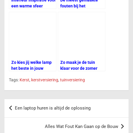
Interieur inspiratie voor
De meest gemaakte
sl
een warme sfeer
fouten bij het
at
verbouwen van de tuin
e
Zo kies jij welke lamp
Zo maak je de tuin
het beste in jouw
klaar voor de zomer
kamer past
Tags:
Kerst
,
kerstversiering
,
tuinversiering
Een laptop huren is altijd de oplossing
Alles Wat Fout Kan Gaan op de Bouw