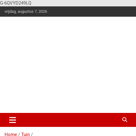
G-6QVYD249LQ
vrijdag, augustus 7, 2026
Vier
Balk
en
Klus en
woonstijle
n
magazine
voor de
stoere
doe-het-
zelver!
Home
Tuin