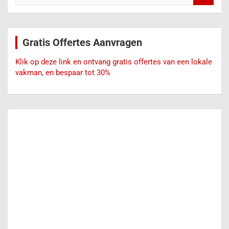
e
k
e
Gratis Offertes Aanvragen
n
Klik op deze link en ontvang gratis offertes van een lokale
vakman, en bespaar tot 30%