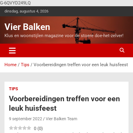
G-6QVYD249LQ
dinsdag, augustus 4, 2026
Vier Balken
Klus en woonstijlen magazine voor de stoere doe-het-zelver!
Home
Tips
Voorbereidingen treffen voor een leuk huisfeest
TIPS
Voorbereidingen treffen voor een
leuk huisfeest
9 september 2022
Vier Balken Team
0
(
0
)