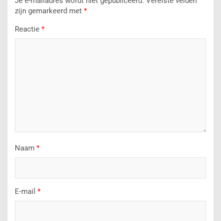
Je e-mailadres wordt niet gepubliceerd.
Vereiste velden
zijn gemarkeerd met
*
Reactie
*
Naam
*
E-mail
*