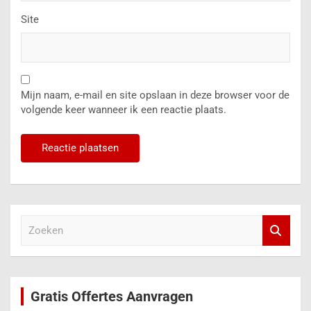
Site
Mijn naam, e-mail en site opslaan in deze browser voor de
volgende keer wanneer ik een reactie plaats.
Z
o
e
k
e
Gratis Offertes Aanvragen
n