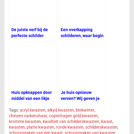
o
p
g
Tr
k
er
a
n
De juiste verf bij de
Een overkapping
sl
perfecte schilder
schilderen, waar begin
at
ik?
e
Huis opknappen door
Je huis opnieuw
middel van een likje
verven? Wij geven je
verf
een aantal tips
Tags:
acryl kwasten
,
alkyd kwasten
,
blokwitter
,
chinees varkenshaar
,
copenhagen gold kwasten
,
kromme kwasten
,
kwaliteit van schilderskwasten
,
kwast
,
kwasten
,
platte kwasten
,
ronde kwasten
,
schilderskwasten
,
schoonmaken van een kwast
,
schoonmaken van kwasten
,