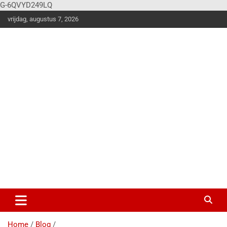
G-6QVYD249LQ
vrijdag, augustus 7, 2026
Vier
Balk
en
Klus en
woonstijle
n
magazine
voor de
stoere
doe-het-
zelver!
Home
Blog