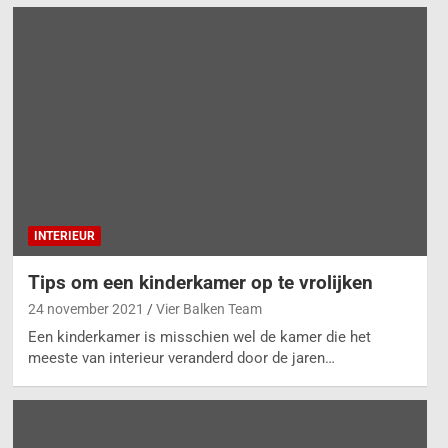
me Gids voor een Droge Auto
zienaveen
am: Hoe dicht je een dakraam permanent af?
INTERIEUR
Tips om een kinderkamer op te vrolijken
24 november 2021
Vier Balken Team
Een kinderkamer is misschien wel de kamer die het
meeste van interieur veranderd door de jaren…