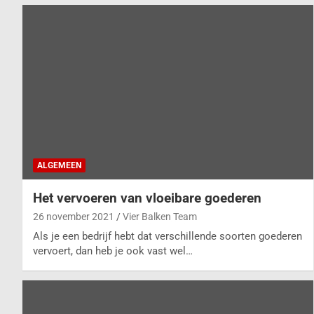
De voordelen van een lichtstraat
Zelf een Carport Bouwen: De Ultie
Jouw stijlvol thuis start hier in Kla
Nooit meer omkijken naar je dakra
ALGEMEEN
Het vervoeren van vloeibare goederen
26 november 2021
Vier Balken Team
Als je een bedrijf hebt dat verschillende soorten goederen
vervoert, dan heb je ook vast wel…