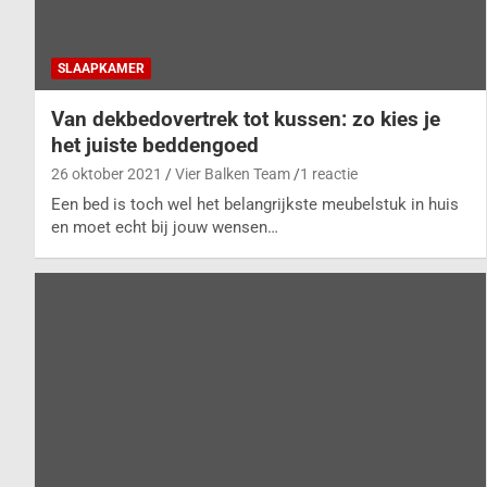
SLAAPKAMER
Van dekbedovertrek tot kussen: zo kies je
het juiste beddengoed
26 oktober 2021
Vier Balken Team
1 reactie
Een bed is toch wel het belangrijkste meubelstuk in huis
en moet echt bij jouw wensen…