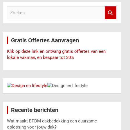
Z
o
e
k
e
Gratis Offertes Aanvragen
n
Klik op deze link en ontvang gratis offertes van een
lokale vakman, en bespaar tot 30%
Recente berichten
Wat maakt EPDM-dakbedekking een duurzame
oplossing voor jouw dak?