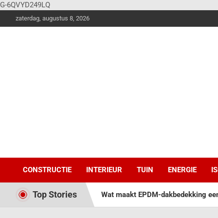
G-6QVYD249LQ
zaterdag, augustus 8, 2026
Vier
Balken
Klus en
woonstijlen
magazine voor de
stoere doe-het-
zelver!
CONSTRUCTIE
INTERIEUR
TUIN
ENERGIE
I
Top Stories
Wat maakt EPDM-dakbedekking een